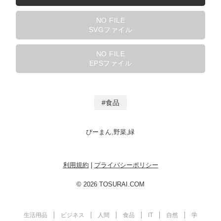
NO FILE
SVGファイル
NO FILE
EPSファイル
食品
ぴーまん,野菜,緑
利用規約
|
プライバシーポリシー
© 2026 TOSURAI.COM
生活用品
ビジネス
人間
食品
IT
自然
学