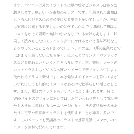
ます。パソコン以外のイラストでは紙の絵がビジネスっぽさを連
想させます。紙というか書類のイラストです。印刷された書類は
もちろんビジネスに必ず必要になる場合も多いでしょうが、中に
は実際は印刷する必要もないのに何でもかんでも印刷して無駄な
コストをかけて資源の無駄づかいをしている会社もあります。印
刷して読みもしないでシュレッダーにかけるという意味不明なこ
とをやっているところもあるでしょう。その点、IT系の企業などで
はあまり印刷しない会社も多く、ほとんどプリンターやファック
スなどを使わないというところも多いです。本、書籍、ノートの
カットイラストもビジネスっぽいイメージでデザインの中によく
使われるイラスト素材です。本は勉強するイメージも強いですが
いずれにしても知的なイメージがあるので仕事らしい感じがしま
す。また、電話のイラストもデザインによく使われます。特に
Webサイトのデザインにおいては、お問い合わせ先として電話番
号を大きめに掲載するホームページが多く、その電話番号の横あ
たりに電話や受話器のイラストを使用することが非常に多いで
す。このページでも受話器のイラストや携帯電話（スマホ）のイ
ラストを無料で配布しています。