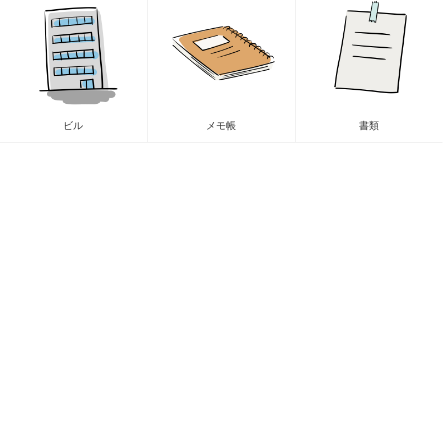
ビル
メモ帳
書類