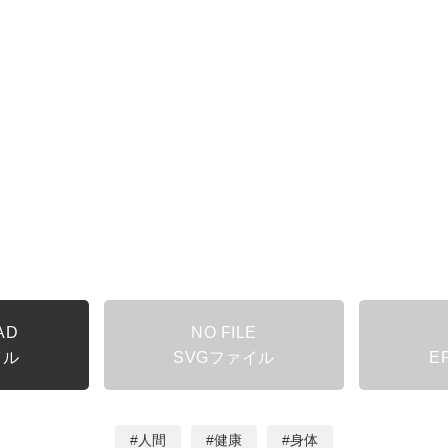
AD
NO FILE
イル
SVGファイル
E
人間
健康
身体