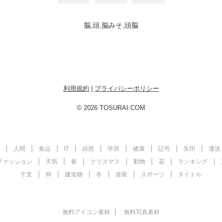
脳,頭,脳みそ,頭脳
利用規約
|
プライバシーポリシー
© 2026 TOSURAI.COM
人間
食品
IT
自然
学習
健康
記号
矢印
運送
ファッション
天気
春
クリスマス
動物
花
ランキング
干支
枠
建造物
冬
資産
スポーツ
タイトル
無料アイコン素材
無料写真素材