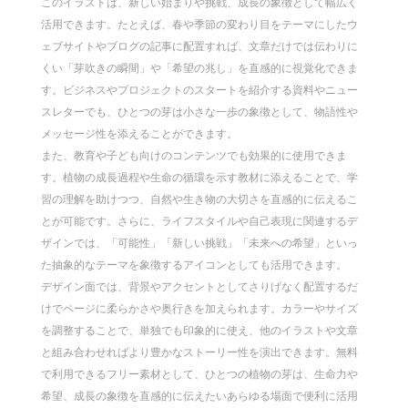
このイラストは、新しい始まりや挑戦、成長の象徴として幅広く
活用できます。たとえば、春や季節の変わり目をテーマにしたウ
ェブサイトやブログの記事に配置すれば、文章だけでは伝わりに
くい「芽吹きの瞬間」や「希望の兆し」を直感的に視覚化できま
す。ビジネスやプロジェクトのスタートを紹介する資料やニュー
スレターでも、ひとつの芽は小さな一歩の象徴として、物語性や
メッセージ性を添えることができます。
また、教育や子ども向けのコンテンツでも効果的に使用できま
す。植物の成長過程や生命の循環を示す教材に添えることで、学
習の理解を助けつつ、自然や生き物の大切さを直感的に伝えるこ
とが可能です。さらに、ライフスタイルや自己表現に関連するデ
ザインでは、「可能性」「新しい挑戦」「未来への希望」といっ
た抽象的なテーマを象徴するアイコンとしても活用できます。
デザイン面では、背景やアクセントとしてさりげなく配置するだ
けでページに柔らかさや奥行きを加えられます。カラーやサイズ
を調整することで、単独でも印象的に使え、他のイラストや文章
と組み合わせればより豊かなストーリー性を演出できます。無料
で利用できるフリー素材として、ひとつの植物の芽は、生命力や
希望、成長の象徴を直感的に伝えたいあらゆる場面で便利に活用