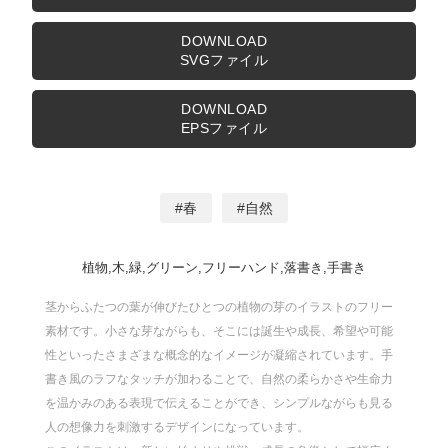
DOWNLOAD
SVGファイル
DOWNLOAD
EPSファイル
春
自然
植物,木,緑,グリーン,フリーハンド,落書き,手書き
茎からふたつの葉が伸びたひとつの植物の芽のイラストのフリー
素材です。小さな芽ながらも、そこには誕生や成長、希望や可能
性といったさまざまな概念的なイメージが凝縮されています。手
書き風のラフなタッチが加わることで、自然の柔らかさや生命力
を温かみのある表現で伝えることができ、シンプルながらも見る
人の想像力を刺激するデザインになっています。