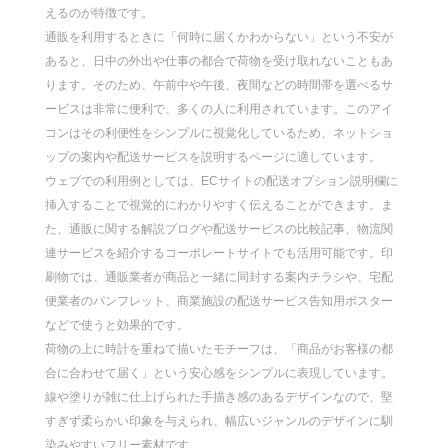
えるのが特徴です。
通販を利用するときに「何時に届くかわからない」という不安が
あると、日中の外出や仕事の都合で荷物を受け取れないこともあ
ります。そのため、午前中や午後、夜間などの時間帯を選べるサ
ービスは非常に便利で、多くの人に利用されています。このアイ
コンはその利便性をシンプルに視覚化しているため、ネットショ
ップの案内や配送サービスを説明するページに適しています。
ウェブでの利用例としては、ECサイトの配送オプション説明欄に
挿入することで視覚的にわかりやすく伝えることができます。ま
た、通販に関する解説ブログや配送サービスの比較記事、物流関
連サービスを紹介するコーポレートサイトでも活用可能です。印
刷物では、通販業者が商品と一緒に同封する案内チラシや、宅配
便業者のパンフレット、商業施設の配送サービス告知用ポスター
などで使うと効果的です。
荷物の上に時計を重ねて描いたモチーフは、「商品がお客様の都
合に合わせて届く」という安心感をシンプルに表現しています。
線や塗りが雑に仕上げられた手描き感のあるデザインなので、堅
すぎず柔らかい印象を与えられ、幅広いジャンルのデザインに馴
染みやすいフリー素材です。