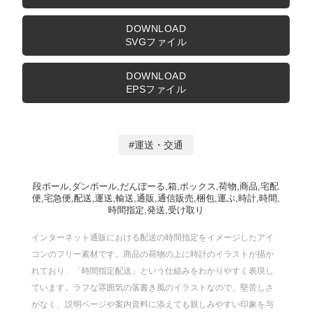
DOWNLOAD
SVGファイル
DOWNLOAD
EPSファイル
運送・交通
段ボール,ダンボール,だんぼーる,箱,ボックス,荷物,商品,宅配
便,宅急便,配送,運送,輸送,通販,通信販売,梱包,運ぶ,時計,時間,
時間指定,発送,受け取り
インターネット通販における配送の時間指定をイメージしたアイ
コンのフリー素材です。商品の荷物の上に時計のイラストが描か
れており、「時間指定配送」という仕組みをわかりやすく表現し
ています。ラフな雰囲気の落書き風のイラストなので、堅苦しさ
がなく、説明ページや案内資料に添えても親しみやすい印象を与