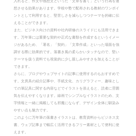
入れると、作文や感想文といった「文章を書く」という行為を連
想させる効果があります。学校や塾で配布される教材のワンポイ
ントとして利用すると、堅苦しさを減らしつつテーマを的確に伝
えることができます。
また、ビジネス向けの資料や社内研修のスライドにも活用できま
す。万年筆には重要な契約や正式な書類を作成するというイメー
ジがあるため、「署名」「契約」「文章作成」といった場面を強
調する際に効果的です。落書き風の柔らかいタッチなので、堅い
テーマを扱う資料でも視覚的に少し親しみやすさを加えることが
できます。
さらに、ブログやウェブサイトの記事に使用するのもおすすめで
す。文房具の紹介記事や、手紙文化、カリグラフィー、趣味とし
ての筆記具に関する内容などでイラストを添えると、読者に雰囲
気を伝えやすくなります。線画でシンプルなイラストのため、文
字情報と一緒に掲載しても邪魔にならず、デザイン全体に馴染み
やすい点も魅力です。
このように万年筆の落書きイラストは、教育資料からビジネス文
書、ウェブ記事まで幅広く活用できるフリー素材として便利に使
えます。