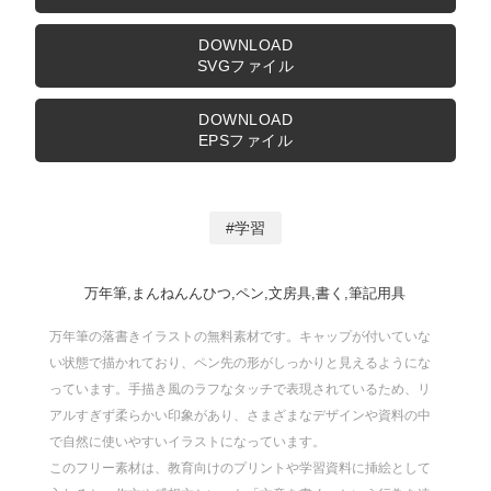
DOWNLOAD
SVGファイル
DOWNLOAD
EPSファイル
学習
万年筆,まんねんんひつ,ペン,文房具,書く,筆記用具
万年筆の落書きイラストの無料素材です。キャップが付いていな
い状態で描かれており、ペン先の形がしっかりと見えるようにな
っています。手描き風のラフなタッチで表現されているため、リ
アルすぎず柔らかい印象があり、さまざまなデザインや資料の中
で自然に使いやすいイラストになっています。
このフリー素材は、教育向けのプリントや学習資料に挿絵として